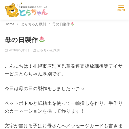
コ
Home
とらちゃん厚別
母の日製作
ン
母の日製作
テ
ン
2026年5月9日
とらちゃん厚別
ツ
へ
こんにちは！札幌市厚別区児童発達支援放課後等デイサ
移
ービスとらちゃん厚別です。
動
今日は母の日の製作をしました～(^^♪
ペットボトルと紙粘土を使って一輪挿しを作り、手作り
のカーネーションを挿して飾ります！
文字が書ける子はお母さんへメッセージカードも書きま