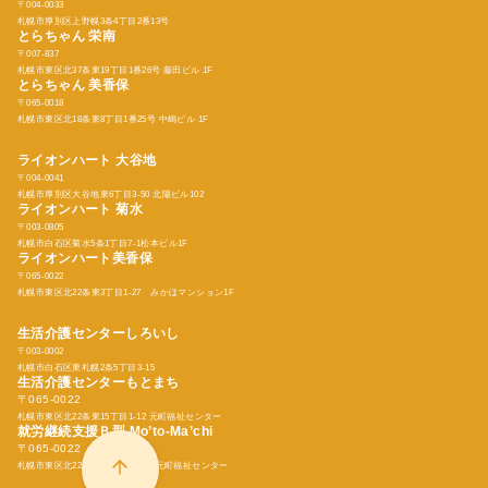
〒004-0033
札幌市厚別区上野幌3条4丁目2番13号
とらちゃん
栄南
〒007-837
札幌市東区北37条東19丁目1番26号 藤田ビル 1F
とらちゃん
美香保
〒065-0018
札幌市東区北18条東8丁目1番25号 中嶋ビル 1F
ライオンハート 大谷地
〒004-0041
札幌市厚別区大谷地東6丁目3-50 北陽ビル102
ライオンハート 菊水
〒003-0805
札幌市白石区菊水5条1丁目7-1松本ビル1F
ライオンハート美香保
〒065-0022
札幌市東区北22条東3丁目1-27 みかほマンション1F
生活介護センターしろいし
〒003-0002
札幌市白石区東札幌2条5丁目3-15
生活介護センターもとまち
〒065-0022
札幌市東区北22条東15丁目1-12 元町福祉センター
就労継続支援Ｂ型
Mo’to-Ma’chi
〒065-0022
札幌市東区北22条東15丁目1-12 元町福祉センター