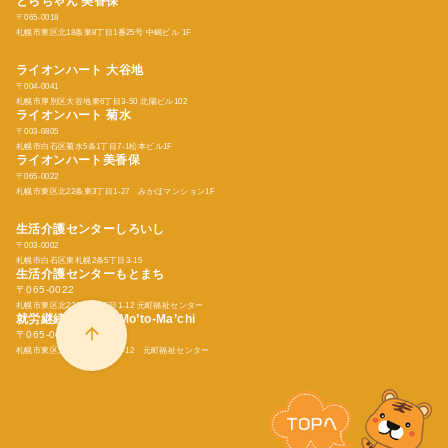
とらちゃん
美香保
〒065-0018
札幌市東区北18条東8丁目1番25号 中嶋ビル 1F
ライオンハート 大谷地
〒004-0041
札幌市厚別区大谷地東6丁目3-50 北陽ビル102
ライオンハート 菊水
〒003-0805
札幌市白石区菊水5条1丁目7-1松本ビル1F
ライオンハート美香保
〒065-0022
札幌市東区北22条東3丁目1-27 みかほマンション1F
生活介護センターしろいし
〒003-0002
札幌市白石区東札幌2条5丁目3-15
生活介護センターもとまち
〒065-0022
札幌市東区北22条東15丁目1-12 元町福祉センター
就労継続支援Ｂ型
Mo’to-Ma’chi
〒065-0022
札幌市東区北22条東15丁目1-12 元町福祉センター