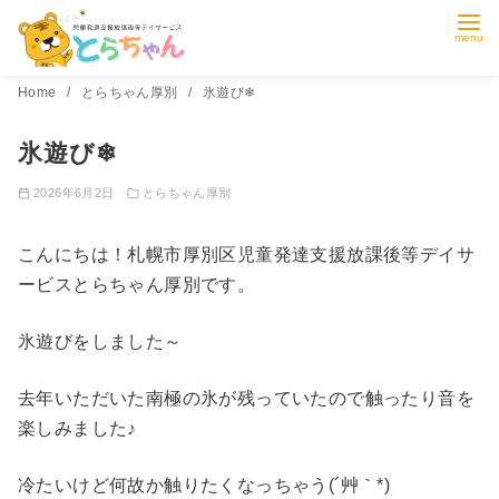
コ
Home
とらちゃん厚別
氷遊び❄
ン
氷遊び❄
テ
ン
2026年6月2日
とらちゃん厚別
ツ
へ
こんにちは！札幌市厚別区児童発達支援放課後等デイサ
移
ービスとらちゃん厚別です。
動
氷遊びをしました～
去年いただいた南極の氷が残っていたので触ったり音を
楽しみました♪
冷たいけど何故か触りたくなっちゃう(´艸｀*)