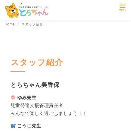
コ
Home
スタッフ紹介
ン
テ
ン
ツ
スタッフ紹介
へ
移
動
とらちゃん美香保
ゆみ先生
児童発達支援管理責任者
みんなで楽しく過ごしましょう！！
こうじ先生