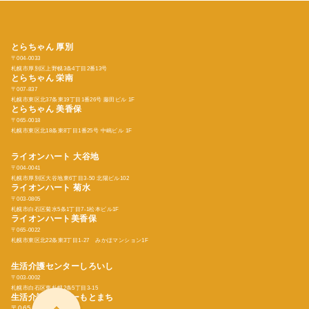
とらちゃん 厚別
〒004-0033
札幌市厚別区上野幌3条4丁目2番13号
とらちゃん
栄南
〒007-837
札幌市東区北37条東19丁目1番26号 藤田ビル 1F
とらちゃん
美香保
〒065-0018
札幌市東区北18条東8丁目1番25号 中嶋ビル 1F
ライオンハート 大谷地
〒004-0041
札幌市厚別区大谷地東6丁目3-50 北陽ビル102
ライオンハート 菊水
〒003-0805
札幌市白石区菊水5条1丁目7-1松本ビル1F
ライオンハート美香保
〒065-0022
札幌市東区北22条東3丁目1-27 みかほマンション1F
生活介護センターしろいし
〒003-0002
札幌市白石区東札幌2条5丁目3-15
生活介護センターもとまち
〒065-0022