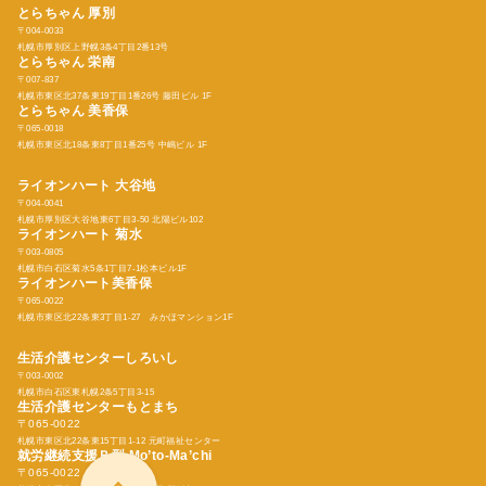
とらちゃん 厚別
〒004-0033
札幌市厚別区上野幌3条4丁目2番13号
とらちゃん
栄南
〒007-837
札幌市東区北37条東19丁目1番26号 藤田ビル 1F
とらちゃん
美香保
〒065-0018
札幌市東区北18条東8丁目1番25号 中嶋ビル 1F
ライオンハート 大谷地
〒004-0041
札幌市厚別区大谷地東6丁目3-50 北陽ビル102
ライオンハート 菊水
〒003-0805
札幌市白石区菊水5条1丁目7-1松本ビル1F
ライオンハート美香保
〒065-0022
札幌市東区北22条東3丁目1-27 みかほマンション1F
生活介護センターしろいし
〒003-0002
札幌市白石区東札幌2条5丁目3-15
生活介護センターもとまち
〒065-0022
札幌市東区北22条東15丁目1-12 元町福祉センター
就労継続支援Ｂ型
Mo’to-Ma’chi
〒065-0022