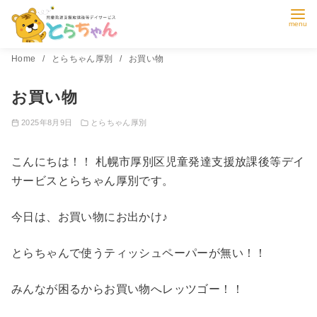
コ
Home
とらちゃん厚別
お買い物
ン
お買い物
テ
ン
2025年8月9日
とらちゃん厚別
ツ
へ
こんにちは！！ 札幌市厚別区児童発達支援放課後等デイ
移
サービスとらちゃん厚別です。
動
今日は、お買い物にお出かけ♪
とらちゃんで使うティッシュペーパーが無い！！
みんなが困るからお買い物へレッツゴー！！