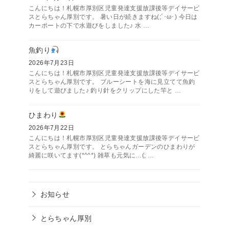
こんにちは！札幌市厚別区児童発達支援放課後等デイサービ
スとらちゃん厚別です。 暑い日が続きますね(;´･ω･) 今日は
カーポートの下で水遊びをしました♪ 水 …
魚釣り
2026年7月23日
こんにちは！札幌市厚別区児童発達支援放課後等デイサービ
スとらちゃん厚別です。 ブルーシートを海に見立てて魚釣
りをして遊びました♪ 釣り針をクリップにした竿と …
ひまわり
2026年7月22日
こんにちは！札幌市厚別区児童発達支援放課後等デイサービ
スとらちゃん厚別です。 とらちゃんガーデンのひまわりが
綺麗に咲いてます(*^^*) 雑草も元気に…(; …
お知らせ
とらちゃん厚別