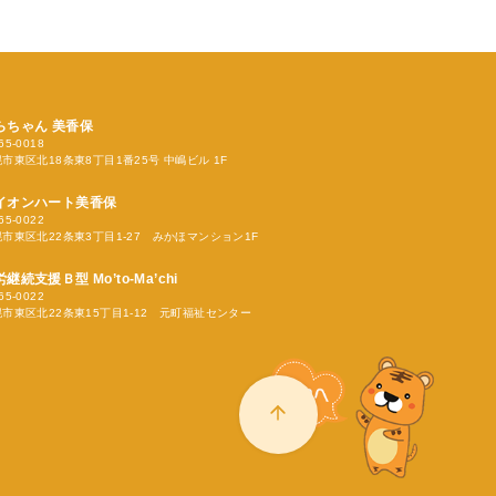
らちゃん
美香保
65-0018
市東区北18条東8丁目1番25号 中嶋ビル 1F
イオンハート美香保
65-0022
市東区北22条東3丁目1-27 みかほマンション1F
労継続支援Ｂ型
Mo’to-Ma’chi
65-0022
市東区北22条東15丁目1-12 元町福祉センター