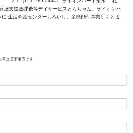
２７（011-769-0444） ライオンハート菊水 札
2) 児童発達支援放課後等デイサービスとらちゃん、ライオンハ
うに 生活介護センターしろいし、多機能型事業所もとま
。
る欄は必須項目です