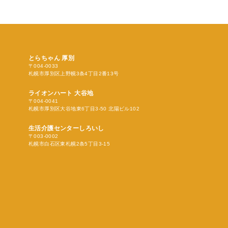
とらちゃん 厚別
〒004-0033
札幌市厚別区上野幌3条4丁目2番13号
ライオンハート 大谷地
〒004-0041
札幌市厚別区大谷地東6丁目3-50 北陽ビル102
生活介護センターしろいし
〒003-0002
札幌市白石区東札幌2条5丁目3-15