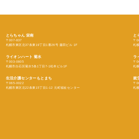
とらちゃん
栄南
と
〒007-837
〒0
札幌市東区北37条東19丁目1番26号 藤田ビル 1F
札幌
ライオンハート 菊水
ラ
〒003-0805
〒0
札幌市白石区菊水5条1丁目7-1松本ビル1F
札幌
生活介護センターもとまち
就
〒065-0022
〒0
札幌市東区北22条東15丁目1-12 元町福祉センター
札幌