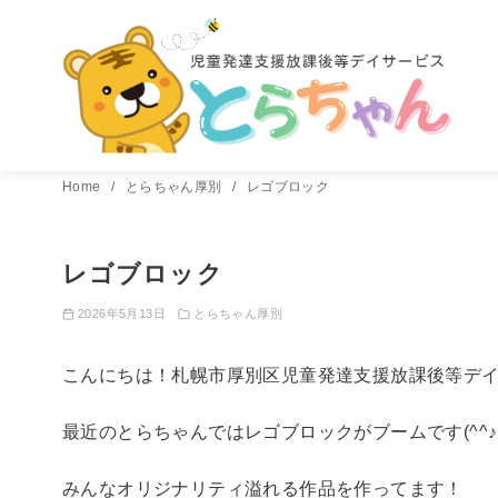
コ
Home
とらちゃん厚別
レゴブロック
ン
テ
レゴブロック
ン
ツ
2026年5月13日
とらちゃん厚別
へ
移
こんにちは！札幌市厚別区児童発達支援放課後等デ
動
最近のとらちゃんではレゴブロックがブームです(^^♪
みんなオリジナリティ溢れる作品を作ってます！