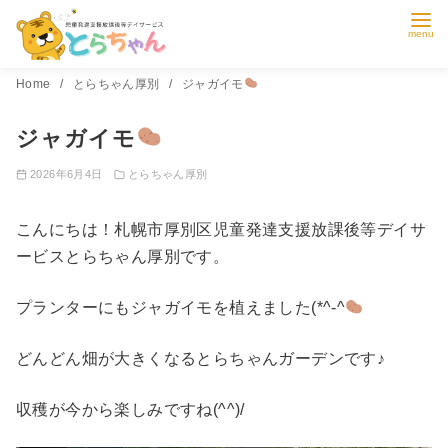
コ
Home
とらちゃん厚別
ジャガイモ
ン
ジャガイモ
テ
ン
2026年6月4日
とらちゃん厚別
ツ
へ
こんにちは！札幌市厚別区児童発達支援放課後等デイサ
移
ービスとらちゃん厚別です。
動
プランターにもジャガイモを植えました(*^-^
どんどん畑が大きくなるとらちゃんガーデンです♪
収穫が今から楽しみですね(^^)/