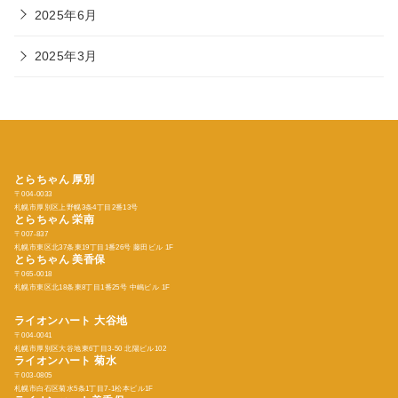
2025年6月
2025年3月
とらちゃん 厚別
〒004-0033
札幌市厚別区上野幌3条4丁目2番13号
とらちゃん
栄南
〒007-837
札幌市東区北37条東19丁目1番26号 藤田ビル 1F
とらちゃん
美香保
〒065-0018
札幌市東区北18条東8丁目1番25号 中嶋ビル 1F
ライオンハート 大谷地
〒004-0041
札幌市厚別区大谷地東6丁目3-50 北陽ビル102
ライオンハート 菊水
〒003-0805
札幌市白石区菊水5条1丁目7-1松本ビル1F