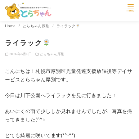
コ
Home
とらちゃん厚別
ライラック
ン
ライラック
テ
ン
2026年6月6日
とらちゃん厚別
ツ
へ
こんにちは！札幌市厚別区児童発達支援放課後等デイサ
移
ービスとらちゃん厚別です。
動
今日は川下公園へライラックを見に行きました！
あいにくの雨で少ししか見れませんでしたが、写真を撮
ってきました(^^♪
とても綺麗に咲いてます(*^-^*)