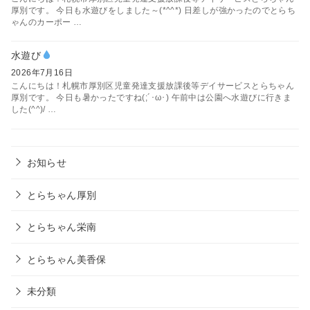
厚別です。 今日も水遊びをしました～(*^^*) 日差しが強かったのでとらち
ゃんのカーポー …
水遊び
2026年7月16日
こんにちは！札幌市厚別区児童発達支援放課後等デイサービスとらちゃん
厚別です。 今日も暑かったですね(;´･ω･) 午前中は公園へ水遊びに行きま
した(^^)/ …
お知らせ
とらちゃん厚別
とらちゃん栄南
とらちゃん美香保
未分類