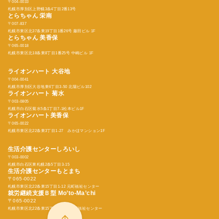
〒004-0033
札幌市厚別区上野幌3条4丁目2番13号
とらちゃん
栄南
〒007-837
札幌市東区北37条東19丁目1番26号 藤田ビル 1F
とらちゃん
美香保
〒065-0018
札幌市東区北18条東8丁目1番25号 中嶋ビル 1F
ライオンハート 大谷地
〒004-0041
札幌市厚別区大谷地東6丁目3-50 北陽ビル102
ライオンハート 菊水
〒003-0805
札幌市白石区菊水5条1丁目7-1松本ビル1F
ライオンハート美香保
〒065-0022
札幌市東区北22条東3丁目1-27 みかほマンション1F
生活介護センターしろいし
〒003-0002
札幌市白石区東札幌2条5丁目3-15
生活介護センターもとまち
〒065-0022
札幌市東区北22条東15丁目1-12 元町福祉センター
就労継続支援Ｂ型
Mo’to-Ma’chi
〒065-0022
札幌市東区北22条東15丁目1-12 元町福祉センター