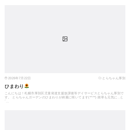
2026年7月22日
とらちゃん厚別
ひまわり
こんにちは！札幌市厚別区児童発達支援放課後等デイサービスとらちゃん厚別で
す。 とらちゃんガーデンのひまわりが綺麗に咲いてます(*^^*) 雑草も元気に…(;
´…