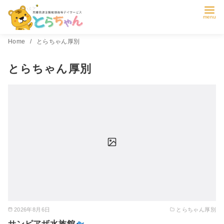
コ
Home
とらちゃん厚別
ン
とらちゃん厚別
テ
ン
ツ
へ
移
動
2026年8月6日
とらちゃん厚別
サンピアザ水族館