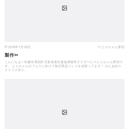
2026年7月28日
とらちゃん厚別
製作✂
こんにちは！札幌市厚別区児童発達支援放課後等デイサービスとらちゃん厚別で
す。 とらちゃんのフェスに向けて毎日景品づくりを頑張ってます！ わたあめス
クイーズ作り…