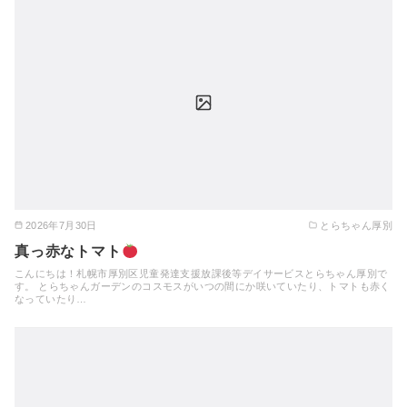
2026年7月30日
とらちゃん厚別
真っ赤なトマト
こんにちは！札幌市厚別区児童発達支援放課後等デイサービスとらちゃん厚別で
す。 とらちゃんガーデンのコスモスがいつの間にか咲いていたり、トマトも赤く
なっていたり…