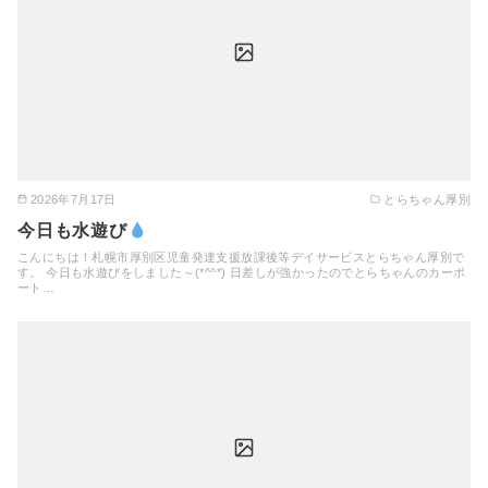
2026年7月17日
とらちゃん厚別
今日も水遊び
こんにちは！札幌市厚別区児童発達支援放課後等デイサービスとらちゃん厚別で
す。 今日も水遊びをしました～(*^^*) 日差しが強かったのでとらちゃんのカーポ
ート…