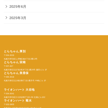
2025年6月
2025年3月
とらちゃん 厚別
〒004-0033
札幌市厚別区上野幌3条4丁目2番13号
とらちゃん
栄南
〒007-837
札幌市東区北37条東19丁目1番26号 藤田ビル 1F
とらちゃん
美香保
〒065-0018
札幌市東区北18条東8丁目1番25号 中嶋ビル 1F
ライオンハート 大谷地
〒004-0041
札幌市厚別区大谷地東6丁目3-50 北陽ビル102
ライオンハート 菊水
〒003-0805