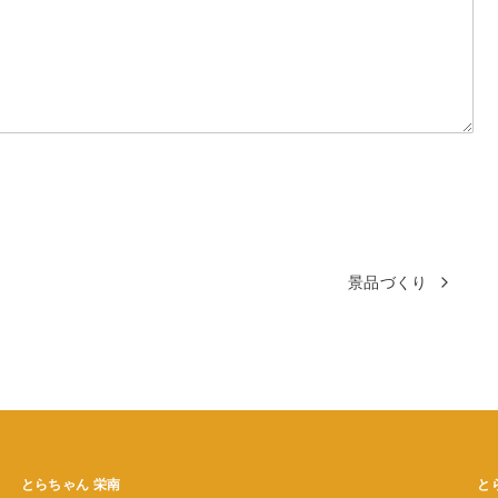
景品づくり
とらちゃん
栄南
と