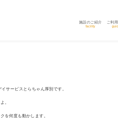
施設のご紹介
ご利
facility
gui
デイサービスとらちゃん厚別です。
たよ。
ックを何度も動かします。