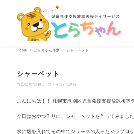
コ
Home
とらちゃん厚別
シャーベット
ン
テ
シャーベット
ン
ツ
2025年7月26日
とらちゃん厚別
へ
移
こんにちは！！ 札幌市厚別区児童発達支援放課後等
動
今日はおやつ作りに、シャーベットを作ってみまし
氷に塩を入れてその中でジュースの入ったジップロ