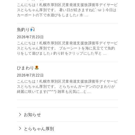
こんにちは！札幌市厚別区児童発達支援放課後等デイサービ
スとらちゃん厚別です。 暑い日が続きますね(;´･ω･) 今日は
カーポートの下で水遊びをしました♪ 水 …
魚釣り
2026年7月23日
こんにちは！札幌市厚別区児童発達支援放課後等デイサービ
スとらちゃん厚別です。 ブルーシートを海に見立てて魚釣
りをして遊びました♪ 釣り針をクリップにした竿と …
ひまわり
2026年7月22日
こんにちは！札幌市厚別区児童発達支援放課後等デイサービ
スとらちゃん厚別です。 とらちゃんガーデンのひまわりが
綺麗に咲いてます(*^^*) 雑草も元気に…(; …
お知らせ
とらちゃん厚別