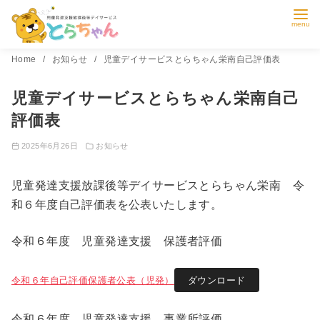
コ
Home
お知らせ
児童デイサービスとらちゃん栄南自己評価表
ン
児童デイサービスとらちゃん栄南自己
テ
ン
評価表
ツ
2025年6月26日
お知らせ
へ
移
児童発達支援放課後等デイサービスとらちゃん栄南 令
動
和６年度自己評価表を公表いたします。
令和６年度 児童発達支援 保護者評価
令和６年自己評価保護者公表（児発）
ダウンロード
令和６年度 児童発達支援 事業所評価