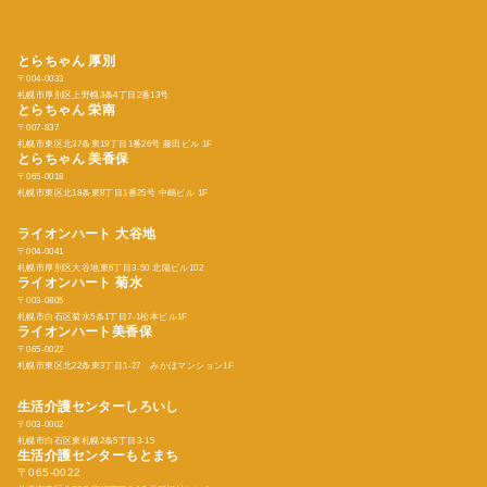
とらちゃん 厚別
〒004-0033
札幌市厚別区上野幌3条4丁目2番13号
とらちゃん
栄南
〒007-837
札幌市東区北37条東19丁目1番26号 藤田ビル 1F
とらちゃん
美香保
〒065-0018
札幌市東区北18条東8丁目1番25号 中嶋ビル 1F
ライオンハート 大谷地
〒004-0041
札幌市厚別区大谷地東6丁目3-50 北陽ビル102
ライオンハート 菊水
〒003-0805
札幌市白石区菊水5条1丁目7-1松本ビル1F
ライオンハート美香保
〒065-0022
札幌市東区北22条東3丁目1-27 みかほマンション1F
生活介護センターしろいし
〒003-0002
札幌市白石区東札幌2条5丁目3-15
生活介護センターもとまち
〒065-0022