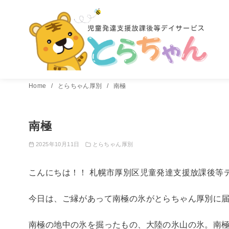
コ
Home
とらちゃん厚別
南極
ン
テ
南極
ン
ツ
2025年10月11日
とらちゃん厚別
へ
移
こんにちは！！ 札幌市厚別区児童発達支援放課後等
動
今日は、ご縁があって南極の氷がとらちゃん厚別に届き
南極の地中の氷を掘ったもの、大陸の氷山の氷。南