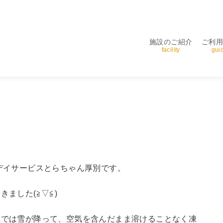
施設のご紹介
ご利
facility
gui
デイサービスとらちゃん厚別です。
ました(≧▽≦)
極では雪が降って、空気を含んだまま溶けることなく凍