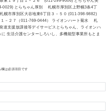
９丁目１－２６ (011-299-9006) とらちゃん美
4-0029) とらちゃん厚別 札幌市厚別区上野幌3条4丁
札幌市厚別区大谷地東6丁目３－５０ (011-398-9882)
２７（011-769-0444） ライオンハート菊水 札
2) 児童発達支援放課後等デイサービスとらちゃん、ライオンハ
うに 生活介護センターしろいし、多機能型事業所もとま
。
る欄は必須項目です