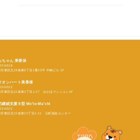
らちゃん
美香保
65-0018
市東区北18条東8丁目1番25号 中嶋ビル 1F
イオンハート美香保
65-0022
市東区北22条東3丁目1-27 みかほマンション1F
労継続支援Ｂ型
Mo’to-Ma’chi
65-0022
市東区北22条東15丁目1-12 元町福祉センター