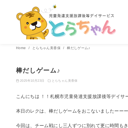
コ
Home
とらちゃん美香保
棒だしゲーム♪
ン
テ
棒だしゲーム♪
ン
ツ
2025年10月23日
とらちゃん美香保
へ
移
こんにちは ！！札幌市児童発達支援放課後等デイサ
動
本日のレクは、棒だしゲームをおこないましたーーーー
今回は、チーム戦にし三人ずつに別れて更に時間も