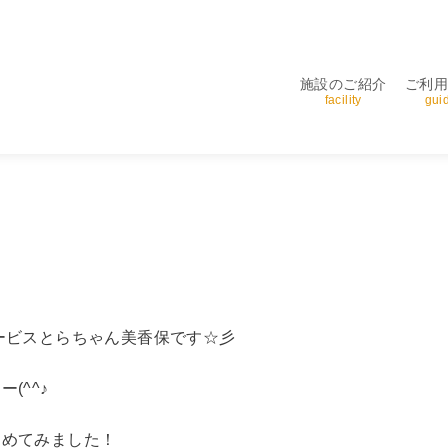
施設のご紹介
ご利
facility
gui
ービスとらちゃん美香保です☆彡
(^^♪
きめてみました！