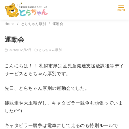
コ
Home
とらちゃん厚別
運動会
ン
運動会
テ
ン
2025年12月2日
とらちゃん厚別
ツ
へ
こんにちは！！ 札幌市厚別区児童発達支援放課後等デイ
移
サービスとらちゃん厚別です。
動
先日、とらちゃん厚別の運動会でした。
徒競走や大玉転がし、キャタピラー競争も頑張っていま
した(^^)
キャタピラー競争は電車にして走るのも特別ルールで