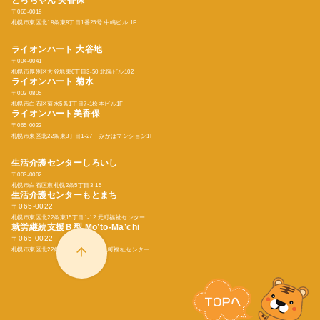
〒065-0018
札幌市東区北18条東8丁目1番25号 中嶋ビル 1F
ライオンハート 大谷地
〒004-0041
札幌市厚別区大谷地東6丁目3-50 北陽ビル102
ライオンハート 菊水
〒003-0805
札幌市白石区菊水5条1丁目7-1松本ビル1F
ライオンハート美香保
〒065-0022
札幌市東区北22条東3丁目1-27 みかほマンション1F
生活介護センターしろいし
〒003-0002
札幌市白石区東札幌2条5丁目3-15
生活介護センターもとまち
〒065-0022
札幌市東区北22条東15丁目1-12 元町福祉センター
就労継続支援Ｂ型
Mo’to-Ma’chi
〒065-0022
札幌市東区北22条東15丁目1-12 元町福祉センター