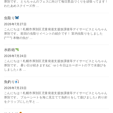
厚別です。 とらちゃんのフェスに向けて毎日景品づくりを頑張ってます！
わたあめスクイーズ作 …
虫取り
2026年7月27日
こんにちは！札幌市厚別区児童発達支援放課後等デイサービスとらちゃん
厚別です。 前回の虫取りイベントの紹介です！ 室内虫取りをしました
(*^^*) 本物の虫が …
水鉄砲
2026年7月24日
こんにちは！札幌市厚別区児童発達支援放課後等デイサービスとらちゃん
厚別です。 暑い日が続きますね(;´･ω･) 今日はカーポートの下で水遊びを
しました♪ 水 …
魚釣り
2026年7月23日
こんにちは！札幌市厚別区児童発達支援放課後等デイサービスとらちゃん
厚別です。 ブルーシートを海に見立てて魚釣りをして遊びました♪ 釣り針
をクリップにした竿と …