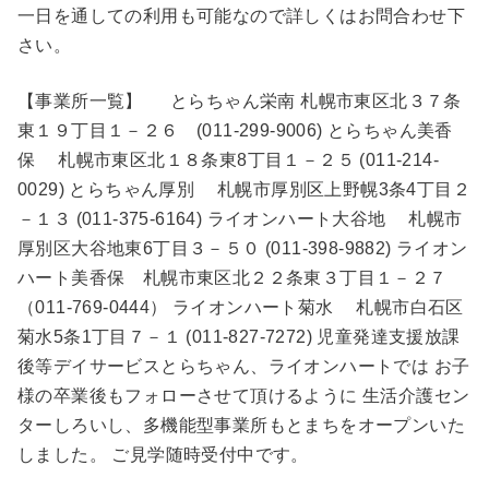
一日を通しての利用も可能なので詳しくはお問合わせ下
さい。
【事業所一覧】 とらちゃん栄南 札幌市東区北３７条
東１９丁目１－２６ (011-299-9006) とらちゃん美香
保 札幌市東区北１８条東8丁目１－２５ (011-214-
0029) とらちゃん厚別 札幌市厚別区上野幌3条4丁目２
－１３ (011-375-6164) ライオンハート大谷地 札幌市
厚別区大谷地東6丁目３－５０ (011-398-9882) ライオン
ハート美香保 札幌市東区北２２条東３丁目１－２７
（011-769-0444） ライオンハート菊水 札幌市白石区
菊水5条1丁目７－１ (011-827-7272) 児童発達支援放課
後等デイサービスとらちゃん、ライオンハートでは お子
様の卒業後もフォローさせて頂けるように 生活介護セン
ターしろいし、多機能型事業所もとまちをオープンいた
しました。 ご見学随時受付中です。